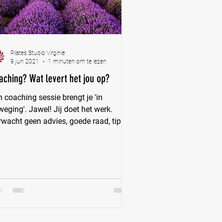
Pilates Studio Virginie
9 jun 2021
1 minuten om te lezen
aching? Wat levert het jou op?
 coaching sessie brengt je 'in
eging'. Jawel! Jij doet het werk.
rwacht geen advies, goede raad, tips &
cks. Jij beslist welke...