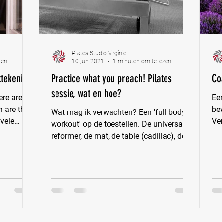
Pilates Studio Virginie
zen
10 jun 2021
1 minuten om te lezen
ttekening.
Practice what you preach! Pilates
Co
sessie, wat en hoe?
ere are
Een
 are the
bew
Wat mag ik verwachten? Een 'full body
 vele
Ve
workout' op de toestellen. De universal
tri
reformer, de mat, de table (cadillac), de
high chair, de...