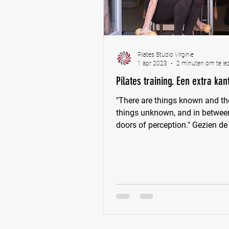
Pilates Studio Virginie
1 apr 2023
2 minuten om te le
Pilates training. Een extra kan
"There are things known and th
things unknown, and in between
doors of perception." Gezien de
vragen en soms wel...